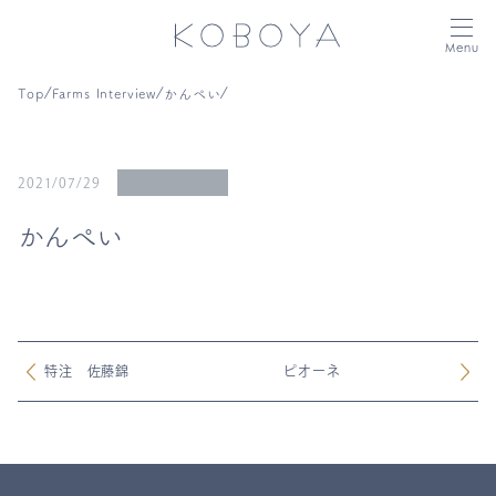
Menu
⁄
⁄
⁄
Top
Farms Interview
かんぺい
2021/07/29
かんぺい
特注 佐藤錦
ピオーネ